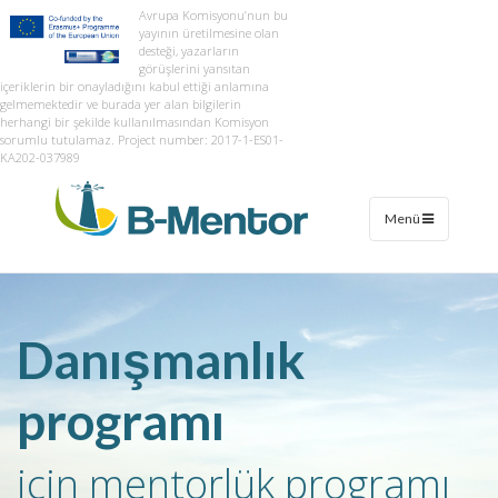
Avrupa Komisyonu’nun bu
yayının üretilmesine olan
desteği, yazarların
görüşlerini yansıtan
içeriklerin bir onayladığını kabul ettiği anlamına
gelmemektedir ve burada yer alan bilgilerin
herhangi bir şekilde kullanılmasından Komisyon
sorumlu tutulamaz. Project number: 2017-1-ES01-
KA202-037989
Menü
Danışmanlık
programı
için mentorlük programı